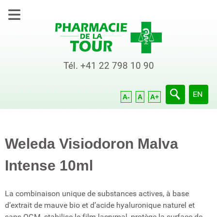
Tél.
+41 22 798 10 90
Sélection
EN
A-
A
A+
Weleda Visiodoron Malva
Intense 10ml
La combinaison unique de substances actives, à base
d’extrait de mauve bio et d’acide hyaluronique naturel et
sans OGM, stabilise le film lacrymal, protège la surface de