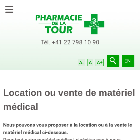
Tél.
+41 22 798 10 90
Sélection
EN
A-
A
A+
Location ou vente de matériel
médical
Nous pouvons vous proposer à la location ou à la vente le
matériel médical ci-dessous.
Pour tout autre matériel médical, n'hésitez pas à nous