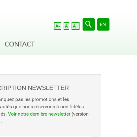
Sélectionnez votre 
EN
A-
A
A+
CONTACT
CRIPTION NEWSLETTER
nquez pas les promotions et les
autés que nous réservons à nos fidèles
nés.
Voir notre dernière newsletter
(version
.