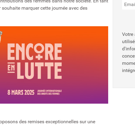
 contributions des femmes dans notre société. En tant
r souhaite marquer cette journée avec des
Votre
utilis
d'inf
conce
momen
intég
roposons des remises exceptionnelles sur une