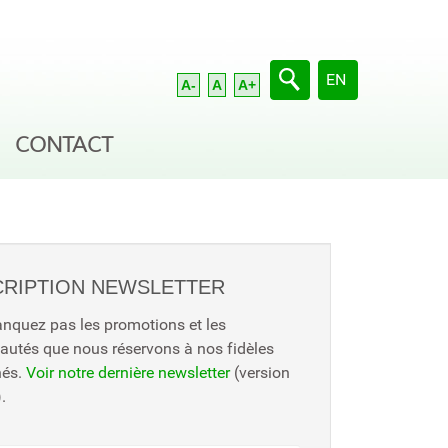
Sélectionnez votre 
EN
A-
A
A+
CONTACT
CRIPTION NEWSLETTER
nquez pas les promotions et les
autés que nous réservons à nos fidèles
nés.
Voir notre dernière newsletter
(version
.